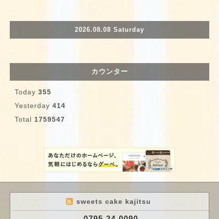
2026.08.08 Saturday
カウンター
Today
355
Yesterday
414
Total
1759547
sweets cake kajitsu
0795-24-0090