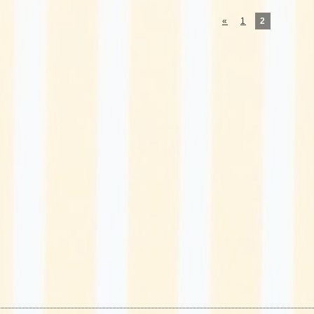
«
1
2