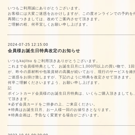
いつもご利用誠にありがとうございます。
お客様には大変ご迷惑をおかけしますが、この度オンラインでの予約を
再開につきましては、改めてご案内させて頂きます。
ご理解の程、何卒宜しくお願い申し上げます。
2024-07-25 12:15:00
会員様お誕生日特典改定のお知らせ
いつもkajitsu をご利用頂きありがとうございます。
これまで会員様特典として、お誕生日月に1,000円以上の買い物で、1
が、昨今の原材料や包装資材の高騰が続いており、現行のサービスを維
ご迷惑をお掛け致しますが、下記のように特典を改定させて頂きます。
何卒ご理解くださいますよう、お願い申し上げます。
記
ポイントカード会員様のお誕生日月特典は、いくらご購入頂きましても、そ
て頂きます。
✳必ず会員カードをご持参の上、ご来店ください。
✳特典はお誕生日月、お一人様一回のお値引きとなります。
✳特典企画は、予告なく変更する場合がございます。